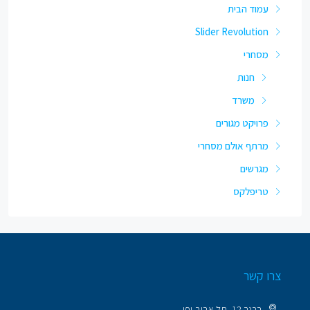
עמוד הבית
Slider Revolution
מסחרי
חנות
משרד
פרויקט מגורים
מרתף אולם מסחרי
מגרשים
טריפלקס
צרו קשר
ברנר 12, תל אביב-יפו