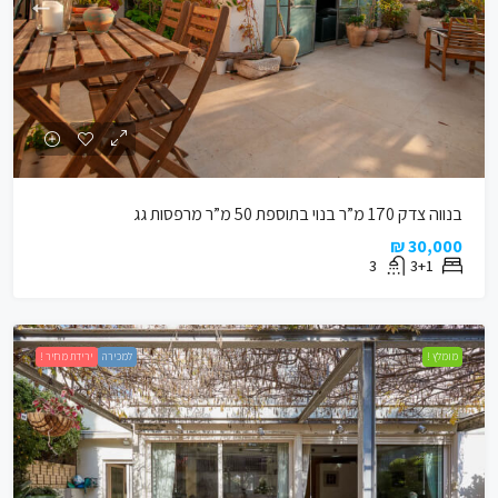
בנווה צדק 170 מ”ר בנוי בתוספת 50 מ”ר מרפסות גג
30,000 ₪
3
3+1
מומלץ !
למכירה
ירידת מחיר !