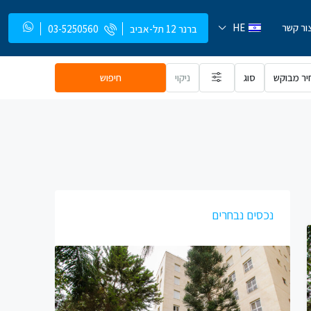
ור קשר
HE
ברנר 12 תל-אביב
03-5250560
יר מבוקש
סוג
ניקוי
חיפוש
נכסים נבחרים
17,000 ₪