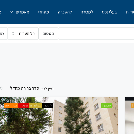
ודות
בעלי נכס
למכירה
להשכרה
מסחרי
מאמרים
צ
סטטוס
כל הערים
מח
סדר ברירת מחדל
מיין לפי:
!
מומלץ !
להשכרה
בבלעדיות
הושכר !
הצעה חמה