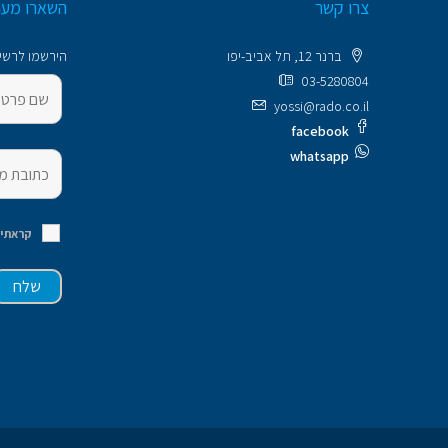
צרו קשר
השארו מעו
ברנר 12, תל אביב-יפו
הירשמו לרשימ
03-5280804
yossi@rado.co.il
facebook
whatsapp
קראתי 