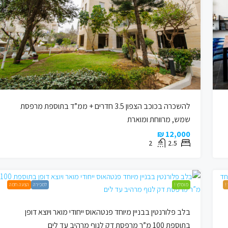
6,950,000 ₪
בלב ההיסטורי של תל אביב
בצפון הישן דקת הליכה מחוף הילטון דופלקס שטוף
להשכרה בכוכב הצפון 3.5 חדרים + ממ”ד בתוספת מרפסת
אור עיצוב יוצא דופן! חניה פרטית, מרפסת שמש
שמש, מרווחת ומוארת
Urban Place Shalom Tower, אחד העם 9, תל
ז'בוטינסקי 7, תל אביב-יפו, ישראל
12,000 ₪
2
2.5
3
3
דופלקס, מיני פנטהאוס, פנטהאוז, SLIDER REVOLUTION,
מגורים, עמוד הבית
!
מומלץ !
למכירה
הצעה חמה
בלב פלורנטין בבניין מיוחד פנטהאוס ייחודי מואר ויוצא דופן
בתוספת 100 מ”ר מרפסת דק לנוף מרהיב עד לים