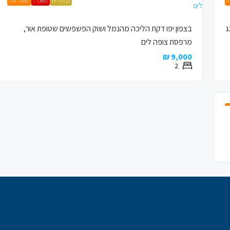
ה
בבלעדיות
הושכר !
הצעה חמה
נטר פנטהאוז 100 מ”ר בנוי + 103 גג
בצפון יפו דקת הליכה מהנמל ושוק הפשפשים שטופת אור,
מרפסת צופה לים
9,000 ₪
2
ה