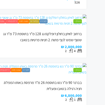
526
מומלץ !
למכירה
בבלעדיות
הצעה חמה
ירידת מחיר !
נמכר 
ברחוב לוויתן בחולון דופלקס גג 128 מ”ר בתוספת 73 מ”ר גג
שטוף שמש לנוף פתוח. 2 חניות פרטיות בטאבו
2,800,000 ₪
2
4
מומלץ !
למכירה
הצעה חמה
ירידת מחיר 
בברנר 90 מ”ר נטו בתוספת 26 מ”ר מרפסת באותו המפלס.
חניה רגילה בטאבו ומעלית
6,800,000 ₪
2
1