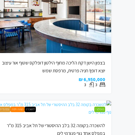
45,000 ₪
להשכרה בקומה 32 
בצפון הישן דקת הליכה מחוף הילטון דופלקס שטוף אור עיצוב
315 מ”ר במפלס אחד נוף פנורמי לים
יוצא דופן! חניה פרטית, מרפסת שמש
6,950,000 ₪
אביב-יפו, ישראל
3
3
2
דירת יוקרה, SLIDER REVOLUTION, מגורים
מומלץ !
להשכרה
הצעה חמה
נכס נדיר 
להשכרה בקומה 32 בלב ההיסטורי של תל אביב 315 מ”ר
במפלס אחד נוף פנורמי לים