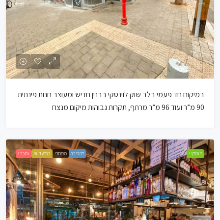
במיקום חד פעמי בלב שוק לוינסקי בבנין חדיש ומעוצב חנות פינתית
90 מ”ר ועוד 96 מ”ר מרתף, תקרות גבוהות מיקום מנצח
מומלץ !
למכירה
מסחרי
בבלעדיות
נמכר !