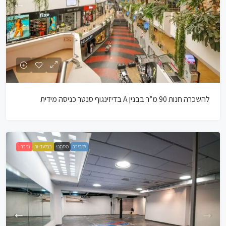
להשכרה חנות 90 מ”ר בבנין A בדיזינגוף סנטר כניסה מידית
למכירה
מסחרי
בבלעדיות
נמכר !