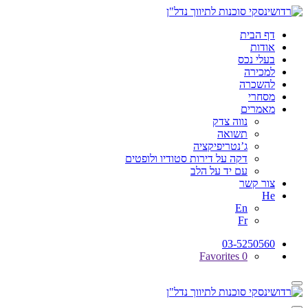
דף הבית
אודות
בעלי נכס
למכירה
להשכרה
מסחרי
מאמרים
נווה צדק
תשואה
ג’נטריפיקציה
דקה על דירות סטודיו ולופטים
עם יד על הלב
צור קשר
He
En
Fr
03-5250560
Favorites
0