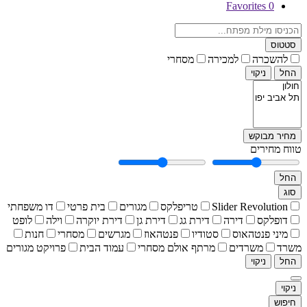
Favorites
0
סטטוס
להשכרה
למכירה
מסחרי
החל
ניקוי
מחיר מבוקש
טווח מחירים
החל
סוג
Slider Revolution
טריפלקס
מגורים
בית פרטי
דו משפחתי
דופלקס
דירה
דירת גג
דירת גן
דירת יוקרה
וילה
לופט
מיני פנטהאוס
סטודיו
פנטהאוז
מגרשים
מסחרי
חנות
משרד
משרדים
מרתף אולם מסחרי
עמוד הבית
פרויקט מגורים
החל
ניקוי
ניקוי
חיפוש