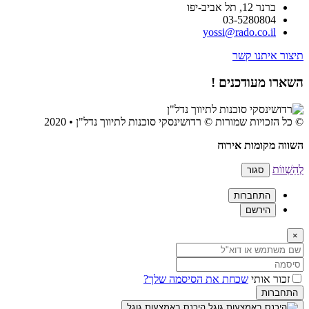
ברנר 12, תל אביב-יפו
03-5280804
yossi@rado.co.il
תיצור איתנו קשר
השארו מעודכנים !
© כל הזכויות שמורות © רדושינסקי סוכנות לתיווך נדל"ן • 2020
השווה מקומות אירוח
לְהַשְׁווֹת
סגור
התחברות
הירשם
×
זכור אותי
שכחת את הסיסמה שלך?
התחברות
היכנס באמצעות גוגל