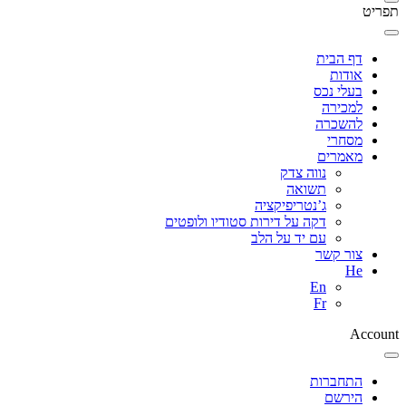
תפריט
דף הבית
אודות
בעלי נכס
למכירה
להשכרה
מסחרי
מאמרים
נווה צדק
תשואה
ג’נטריפיקציה
דקה על דירות סטודיו ולופטים
עם יד על הלב
צור קשר
He
En
Fr
Account
התחברות
הירשם