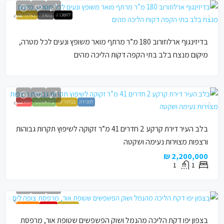
להשכרה
מסחרי
בבלעדיות
בדיזינגוף ארלוזורוב 180 מ”ר מרתף מואר משופץ ונעים לכל מטרה,
מיקום מנצח בלב בתי הקפה דקות הליכה מהים
למכירה
בבלעדיות
בית אותנטי
נמכר !
בלב העיר דירת קרקע 2 חדרים 41 מ”ר זקוקה לשיפוץ תקרות גבוהות
ורצפות מצוירות נעימה ושקטה
2,200,000 ₪
1
1
בבלעדיות
הושכר !
הצעה חמה
בצפון יפו דקת הליכה מהנמל ושוק הפשפשים שטופת אור, מרפסת