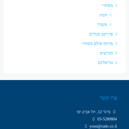
מסחרי
חנות
משרד
פרויקט מגורים
מרתף אולם מסחרי
מגרשים
טריפלקס
צרו קשר
ברנר 12, תל אביב-יפו
03-5280804
yossi@rado.co.il