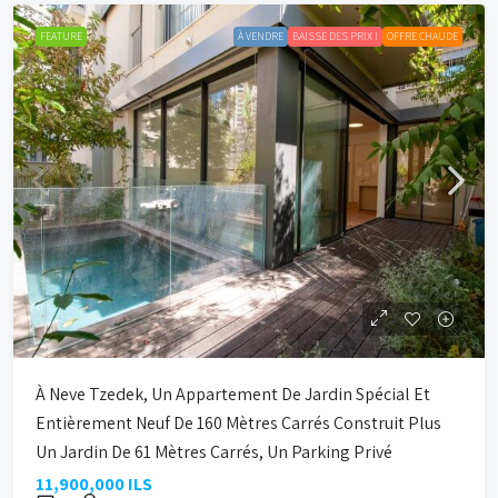
FEATURE
À VENDRE
BAISSE DES PRIX !
OFFRE CHAUDE
À Neve Tzedek, Un Appartement De Jardin Spécial Et
Entièrement Neuf De 160 Mètres Carrés Construit Plus
Un Jardin De 61 Mètres Carrés, Un Parking Privé
11,900,000 ILS