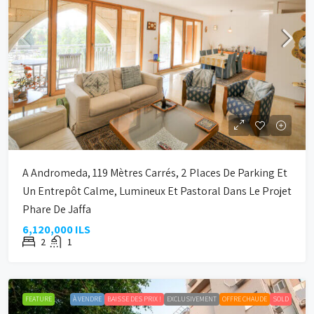
A Andromeda, 119 Mètres Carrés, 2 Places De Parking Et
Un Entrepôt Calme, Lumineux Et Pastoral Dans Le Projet
Phare De Jaffa
6,120,000 ILS
2
1
FEATURE
À VENDRE
BAISSE DES PRIX !
EXCLUSIVEMENT
OFFRE CHAUDE
SOLD