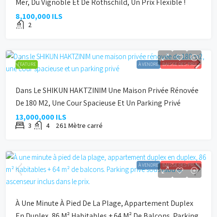
Mer, Du Vignoble Et De Rothschild, Un Prix Flexible !
8,100,000 ILS
2
FEATURE
À VENDRE
BAISSE DES PRIX !
Dans Le SHIKUN HAKTZINIM Une Maison Privée Rénovée
De 180 M2, Une Cour Spacieuse Et Un Parking Privé
13,000,000 ILS
3
4
261
Mètre carré
À VENDRE
BAISSE DES PRIX !
À Une Minute À Pied De La Plage, Appartement Duplex
En Duplex, 86 M² Habitables + 64 M² De Balcons. Parking