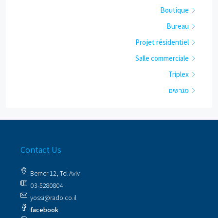
Boutique
Bureau
Projet résidentiel
Salle commerciale
Triplex
מגרשים
Contact Us
Berner 12, Tel Aviv
03-5280804
yossi@rado.co.il
facebook