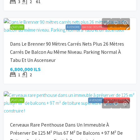
3
2
61
FEATURE
À VENDRE
BAISSE DES PRIX !
OFFRE CHAUDE
Dans Le Brenner 90 Mètres Carrés Nets Plus 26 Mètres
Carrés De Balcon Au Même Niveau. Parking Normal À
Tabu Et Un Ascenseur
6,800,000 ILS
1
2
FEATURE
À VENDRE
BAISSE DES PRIX !
Cerveaux Rare Penthouse Dans Un Immeuble À
Préserver De 125 M² Plus 67 M² De Balcons + 97 M² De