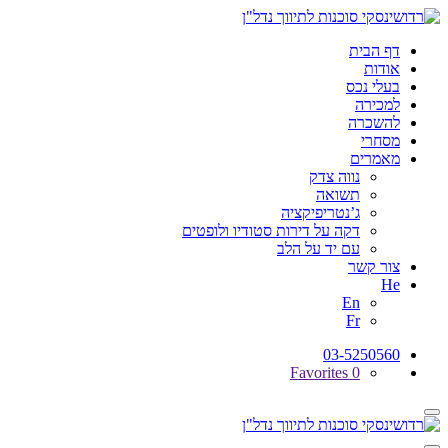
דף הבית
אודות
בעלי נכס
למכירה
להשכרה
מסחרי
מאמרים
נווה צדק
תשואה
ג’נטריפיקציה
דקה על דירות סטודיו ולופטים
עם יד על הלב
צור קשר
He
En
Fr
03-5250560
Favorites
0