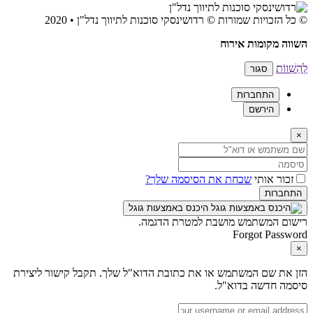
© כל הזכויות שמורות © רדושינסקי סוכנות לתיווך נדל"ן • 2020
השווה מקומות אירוח
לְהַשְׁווֹת
סגור
התחברות
הירשם
×
זכור אותי
שכחת את הסיסמה שלך?
התחברות
היכנס באמצעות גוגל
רישום המשתמש מושבת למטרת הדגמה.
Forgot Password
×
הזן את שם המשתמש או את כתובת הדוא"ל שלך. תקבל קישור ליצירת
סיסמה חדשה בדוא"ל.