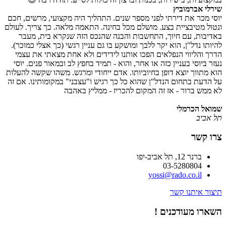
שירלי אברמוביץ
יוסי מכר את דירתי לפני מספר שנים. התהליך היה מקצועי, מרשים, חכם
ונטול מטיבציית בצע. מושלם מכל בחינה. התאמה מלאה. כך צריך. לעולם
באדיבות, עם חיוך, התחשבות והבנה שהנכס הזה שנקרא בית, מעבר
להיותו נדל"ן, הוא יקר ללבך ומושקע בו גם עניין רגשי (כך אצלי כמוכר).
הדרך והליווי הנפלאים הפכו אותנו לידידים ולא אחת מצאתי את עצמי
נעזר ביוסי בעניין כזה או אחר, והוא - תמיד בחפץ לב ובמאור פנים. יוסי
הוא מתווך יוצא דופן בחיוביותו. אדם ייחודי ומרגש. משהו שקשה להעלות
על הדעת בתחום הנדל"ן שהוא כל כך רגיש ו"עצבני" במקומותינו. אם זה
לא ממש ברור - אז זה המקום להכריז - ממליץ באהבה
שמואל הכרמלי
תל אביב
צרו קשר
ברנר 12, תל אביב-יפו
03-5280804
yossi@rado.co.il
תיצור איתנו קשר
השארו מעודכנים !