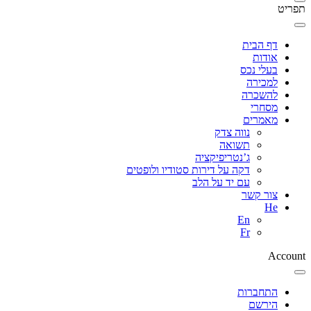
תפריט
דף הבית
אודות
בעלי נכס
למכירה
להשכרה
מסחרי
מאמרים
נווה צדק
תשואה
ג’נטריפיקציה
דקה על דירות סטודיו ולופטים
עם יד על הלב
צור קשר
He
En
Fr
Account
התחברות
הירשם