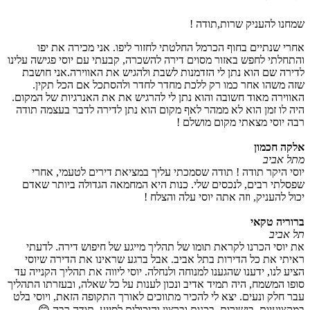
שמחנו להעניק שרות,תודה !
‎אחרי שנתיים בחוף הכרמל החלטתי לחזור ליפו. אני מכירה את יפו
והתחלתי לחפש באזור מסוים דירה להשכרה, קבעתי עם יוסי פגישה ‎עלינו
לדירה שם הוא נתן לי הזדמנות לשבת ולהגיש את האווירה.אני חושבת
שזה משהו אחר כמו רק ללכת מחדר לחדר ולהסתכל אם הכל תקין.
האווירה מאוד חשובה והוא נתן לי להרגיש את את האנרגיות של המקום.
היה לו זמן הוא לא ממהר לאף מקום הוא נתן לדירה לדבר בעצמה תודה
רבה יוסי מצאתי מקום מושלם !
אלקה חכמון
מתל אביב
יוסי היקר תודה ! תודה שסמכתי עליך במציאת דירים לטעמי, אחרי
שפסלתי רבים, לנכסים שלי. כנות היא המחמאה הגדולה ביותר שאדם
יכול להעניק, וזה אתה יוסי עלה והצלח !
ברוריה טקאי
תל אביב
את יוסי הכרנו לקראת תומו של תהליך מייגע של חיפוש דירה. לדעתי
ראיתי את כל הדירות בתל אביב. אבל ברגע שראינו את הדירה שיוסי
הציע לנו, ידענו שהגענו למנוחה ולנחלה. יוסי ליווה את תהליך הקנייה עד
סופו המשמח, היה תמיד אדיב ונכון לענות על כל שאלה, ובעזרתו התהליך
עבר חלק ונעים. יצא לי להכיר מתווכים לאורך התקופה הזאת, ויוסי בלט
במקצועיות, בישירות, בכנות וברצון והיכולות לסייע. תודה רבה 😊