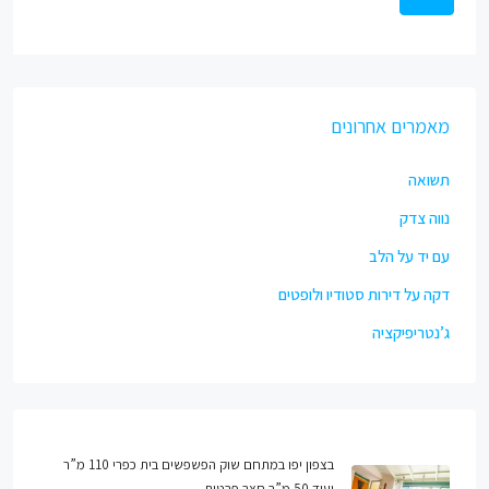
מאמרים אחרונים
תשואה
נווה צדק
עם יד על הלב
דקה על דירות סטודיו ולופטים
ג’נטריפיקציה
בצפון יפו במתחם שוק הפשפשים בית כפרי 110 מ”ר
ועוד 50 מ”ר חצר פרטית