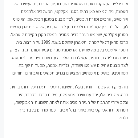
אדריכליים המשקפים את ההיסטוריה התרבותית והחברתית העשירה של
השכונה, ניתן למצוא כאן בתים בסגנון אקלקטי, המשלבים אלמנטים
אירופאים, ערביים ומזרח תיכוניים, לצד מבנים בסגנון הבינלאומי האופייני
לעיר הלבנה. בין המבנים הבולטים ניתן לציין את בית שלוש בית אבן מרשים
בסגנון אקלקטי, ששימש בעבר כבית מגורים וכמטה הקרן הקיימת לישראל.
מרכז סוזאן דלאל למחול ותיאטרון שהוקם בשנת 1989 על חורבות בית
הספר אליאנס בלב מה שהייתה אז שכונת מגורים ענייה ומוזנחת.. נווה צדק
כיום היא פנינה תרבותית המשלבת היסטוריה עם אורח חיים מודרני ותוסס.
לצד מבנים עתיקים ששופצו ושוחזר, גלריות אמנות, מסעדות שף בתי
קפה וטבע ובוטיקים אופנתיים המציעים בגדים תכשיטים ואביזרים ייחודיים.
נווה צדק היא שכונה ייחודית בעלת חשיבות היסטורית אדריכלית ותרבותית
רבה. שילובים אלו, יחד עם אוירה מחשמלת, מיקום מרכזי בקרבת הים
ובלב אזורי התרבות של העיר הופכים אותה לאחת השכונות המבוקשות,
המרתקות והאטרקטיביות ביותר בתל אביב – כפר מדהים בלב הכרך
הגדול