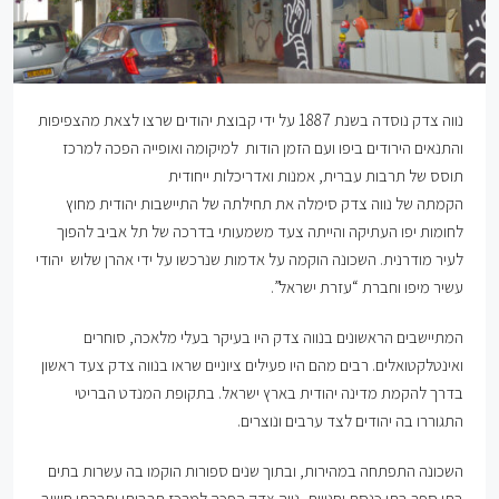
נווה צדק נוסדה בשנת 1887 על ידי קבוצת יהודים שרצו לצאת מהצפיפות
והתנאים הירודים ביפו ועם הזמן הודות למיקומה ואופייה הפכה למרכז
תוסס של תרבות עברית, אמנות ואדריכלות ייחודית
הקמתה של נווה צדק סימלה את תחילתה של התיישבות יהודית מחוץ
לחומות יפו העתיקה והייתה צעד משמעותי בדרכה של תל אביב להפוך
לעיר מודרנית. השכונה הוקמה על אדמות שנרכשו על ידי אהרן שלוש יהודי
עשיר מיפו וחברת “עזרת ישראל”.
המתיישבים הראשונים בנווה צדק היו בעיקר בעלי מלאכה, סוחרים
ואינטלקטואלים. רבים מהם היו פעילים ציוניים שראו בנווה צדק צעד ראשון
בדרך להקמת מדינה יהודית בארץ ישראל. בתקופת המנדט הבריטי
התגוררו בה יהודים לצד ערבים ונוצרים.
השכונה התפתחה במהירות, ובתוך שנים ספורות הוקמו בה עשרות בתים
בתי ספר בתי כנסת וחנויות, נווה צדק הפכה למרכז תרבותי וחברתי חשוב