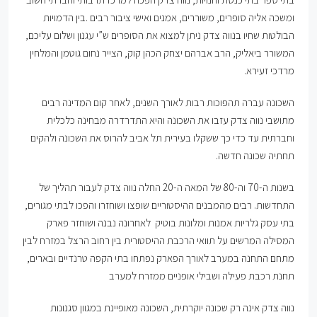
ומשכה אליה סופרים, משוררים, אמנים ואישי ציבור רבים .בין הדמויות
הבולטות שחיו בנווה צדק ניתן למצוא את הסופרים ש”י עגנון ושלום עליכם,
המשורר ביאליק, הרב אברהם יצחק הכהן קוק, הצייר נחום גוטמן והמלחין
מרדכי זעירא.
השכונה עברה תהפוכות רבות לאורך השנים, לאחר קום המדינה רבים
מתושבי נווה צדק עזבו את השכונה והיא התדרדרה מבחינה כלכלית
וחברתית עד כדי כך ששקלו בעירית תל אביב להרוס את השכונה ולהקים
תחתיה שכונה חדשה.
בשנות ה-70 וה-80 של המאה ה-20 החלה נווה צדק לעבור תהליך של
התחדשות. רבים מהמבנים ההיסטוריים שופצו ושוחזרו והפכו לבתי מגורים,
בתי עסק גלריות אמנות ומלונות בוטיק לאחרונה נבנה ושוחזר פארק
המסילה המרשים על תוואי הרכבת ההיסטורית בין רחוב הרצל במזרח לבין
מתחם התחנה במערב לאורך הפארק נפתחו בתי הקפה טרנדיים ובארים,
תחנת רכבת פעילה ושבילי אופניים ממזרח למערב
נווה צדק אינה רק שכונה יוקרתית, השכונה מאופיינת במגוון סגנונות