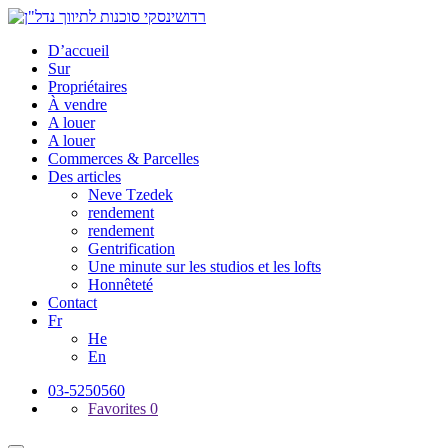
D’accueil
Sur
Propriétaires
À vendre
A louer
A louer
Commerces & Parcelles
Des articles
Neve Tzedek
rendement
rendement
Gentrification
Une minute sur les studios et les lofts
Honnêteté
Contact
Fr
He
En
03-5250560
Favorites
0