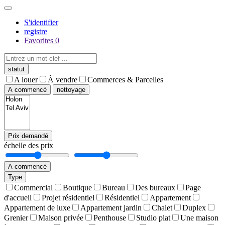
S'identifier
registre
Favorites
0
statut
A louer
À vendre
Commerces & Parcelles
A commencé
nettoyage
Prix demandé
échelle des prix
A commencé
Type
Commercial
Boutique
Bureau
Des bureaux
Page
d'accueil
Projet résidentiel
Résidentiel
Appartement
Appartement de luxe
Appartement jardin
Chalet
Duplex
Grenier
Maison privée
Penthouse
Studio plat
Une maison