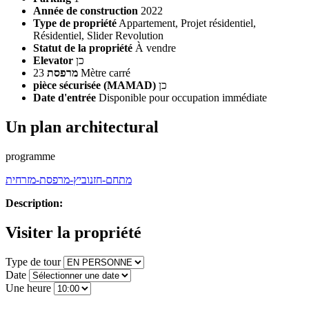
Année de construction
2022
Type de propriété
Appartement, Projet résidentiel,
Résidentiel, Slider Revolution
Statut de la propriété
À vendre
Elevator
כן
מרפסת
23 Mètre carré
pièce sécurisée (MAMAD)
כן
Date d'entrée
Disponible pour occupation immédiate
Un plan architectural
programme
מתחם-חזנוביץ-מרפסת-מזרחית
Description:
Visiter la propriété
Type de tour
Date
Une heure